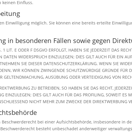
 keinen Einfluss.
beitung
n Einwilligung möglich. Sie können eine bereits erteilte Einwillig
g in besonderen Fällen sowie gegen Direk
1 LIT. E ODER F DSGVO ERFOLGT, HABEN SIE JEDERZEIT DAS REC
DATEN WIDERSPRUCH EINZULEGEN; DIES GILT AUCH FÜR EIN AUF 
NTNEHMEN SIE DIESER DATENSCHUTZERKLÄRUNG. WENN SIE WIDE
DENN, WIR KÖNNEN ZWINGENDE SCHUTZWÜRDIGE GRÜNDE FÜR DIE
ER GELTENDMACHUNG, AUSÜBUNG ODER VERTEIDIGUNG VON RECHT
KTWERBUNG ZU BETREIBEN, SO HABEN SIE DAS RECHT, JEDERZEI
INZULEGEN; DIES GILT AUCH FÜR DAS PROFILING, SOWEIT ES M
CHLIESSEND NICHT MEHR ZUM ZWECKE DER DIREKTWERBUNG VER
chts­behörde
 Beschwerderecht bei einer Aufsichtsbehörde, insbesondere in dem
 Beschwerderecht besteht unbeschadet anderweitiger verwaltungsre